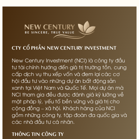
CTY CỔ PHẦN NEW CENTURY INVESTMENT
New Century Investment (NCI) là công ty đầu
tư tài chính hướng đến giá trị trường tồn, cung
cấp dịch vụ thu xếp vốn và đem lại các cơ
hội đầu tư vào những dự án bất động sản
xanh tại Việt Nam và Quốc Tế. Mọi dự án mà
NCI tham gia đều được đánh giá kỹ lưỡng về
mặt pháp lý, yếu tố bền vững và giá trị cho
cộng đồng – xã hội. Khách hàng của NCI
gồm những công ty, tập đoàn đa quốc gia và
các nhà đầu tư cá nhân.
THÔNG TIN CÔNG TY