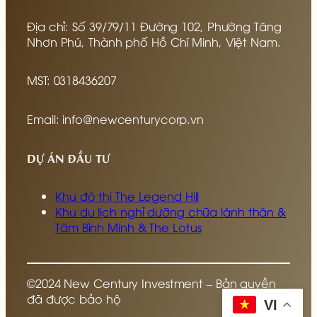
Địa chỉ: Số 39/79/11 Đường 102, Phường Tăng
Nhơn Phú, Thành phố Hồ Chí Minh, Việt Nam.
MST: 0318436207
Email: info@newcenturycorp.vn
DỰ ÁN ĐẦU TƯ
Khu đô thị The Legend Hill
Khu du lịch nghỉ dưỡng chữa lành thân &
Tâm Bình Minh & The Lotus
©2024 New Century Investment – Bản quyền
đã được bảo hộ
VI