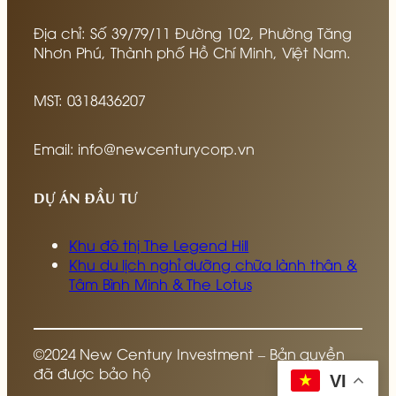
Địa chỉ: Số 39/79/11 Đường 102, Phường Tăng
Nhơn Phú, Thành phố Hồ Chí Minh, Việt Nam.
MST: 0318436207
Email: info@newcenturycorp.vn
DỰ ÁN ĐẦU TƯ
Khu đô thị The Legend Hill
Khu du lịch nghỉ dưỡng chữa lành thân &
Tâm Bình Minh & The Lotus
©2024 New Century Investment – Bản quyền
đã được bảo hộ
VI