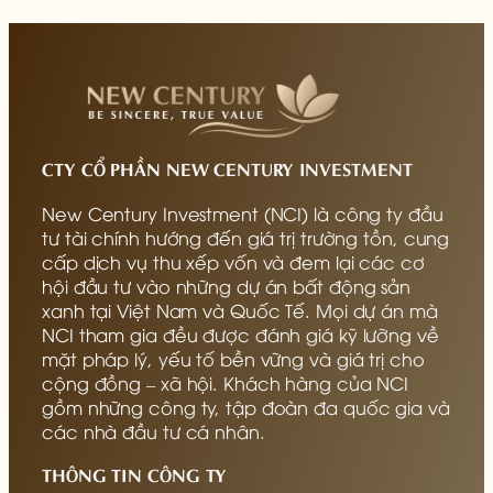
CTY CỔ PHẦN NEW CENTURY INVESTMENT
New Century Investment (NCI) là công ty đầu
tư tài chính hướng đến giá trị trường tồn, cung
cấp dịch vụ thu xếp vốn và đem lại các cơ
hội đầu tư vào những dự án bất động sản
xanh tại Việt Nam và Quốc Tế. Mọi dự án mà
NCI tham gia đều được đánh giá kỹ lưỡng về
mặt pháp lý, yếu tố bền vững và giá trị cho
cộng đồng – xã hội. Khách hàng của NCI
gồm những công ty, tập đoàn đa quốc gia và
các nhà đầu tư cá nhân.
THÔNG TIN CÔNG TY