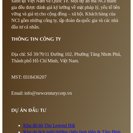
xanh tại Việt Nam và Quốc Tế. Mọi dự án mà NCI tham
gia đều được đánh giá kỹ lưỡng về mặt pháp lý, yếu tố bền
vững và giá trị cho cộng đồng – xã hội. Khách hàng của
NCI gồm những công ty, tập đoàn đa quốc gia và các nhà
đầu tư cá nhân.
THÔNG TIN CÔNG TY
Địa chỉ: Số 39/79/11 Đường 102, Phường Tăng Nhơn Phú,
Thành phố Hồ Chí Minh, Việt Nam.
MST: 0318436207
Email: info@newcenturycorp.vn
DỰ ÁN ĐẦU TƯ
Khu đô thị The Legend Hill
Khu du lịch nghỉ dưỡng chữa lành thân & Tâm Bình