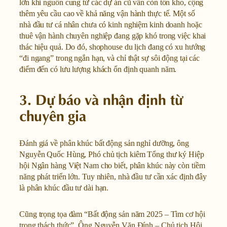
lớn khi nguồn cung từ các dự án cũ vẫn còn tồn kho, cộng
thêm yêu cầu cao về khả năng vận hành thực tế. Một số
nhà đầu tư cá nhân chưa có kinh nghiệm kinh doanh hoặc
thuê vận hành chuyên nghiệp đang gặp khó trong việc khai
thác hiệu quả. Do đó, shophouse du lịch đang có xu hướng
“đi ngang” trong ngắn hạn, và chỉ thật sự sôi động tại các
điểm đến có lưu lượng khách ổn định quanh năm.
3. Dự báo và nhận định từ
chuyên gia
Đánh giá về phân khúc bất động sản nghỉ dưỡng, ông
Nguyễn Quốc Hùng, Phó chủ tịch kiêm Tổng thư ký Hiệp
hội Ngân hàng Việt Nam cho biết, phân khúc này còn tiềm
năng phát triển lớn. Tuy nhiên, nhà đầu tư cần xác định đây
là phân khúc đầu tư dài hạn.
Cũng trọng tọa đàm “Bất động sản năm 2025 – Tìm cơ hội
trong thách thức”. Ông Nguyễn Văn Đính – Chủ tịch Hội