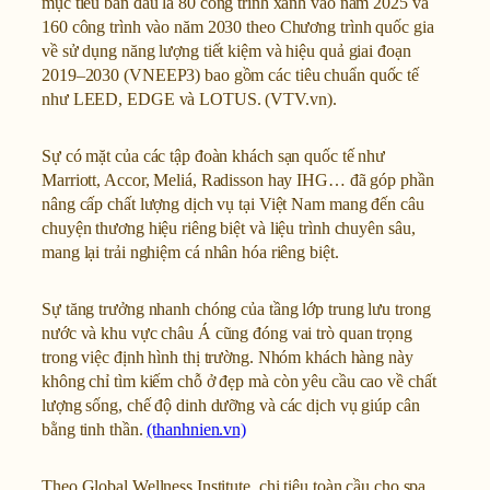
mục tiêu ban đầu là 80 công trình xanh vào năm 2025 và
160 công trình vào năm 2030 theo Chương trình quốc gia
về sử dụng năng lượng tiết kiệm và hiệu quả giai đoạn
2019–2030 (VNEEP3) bao gồm các tiêu chuẩn quốc tế
như LEED, EDGE và LOTUS. (VTV.vn).
Sự có mặt của các tập đoàn khách sạn quốc tế như
Marriott, Accor, Meliá, Radisson hay IHG… đã góp phần
nâng cấp chất lượng dịch vụ tại Việt Nam mang đến câu
chuyện thương hiệu riêng biệt và liệu trình chuyên sâu,
mang lại trải nghiệm cá nhân hóa riêng biệt.
Sự tăng trưởng nhanh chóng của tầng lớp trung lưu trong
nước và khu vực châu Á cũng đóng vai trò quan trọng
trong việc định hình thị trường. Nhóm khách hàng này
không chỉ tìm kiếm chỗ ở đẹp mà còn yêu cầu cao về chất
lượng sống, chế độ dinh dưỡng và các dịch vụ giúp cân
bằng tinh thần.
(thanhnien.vn)
Theo Global Wellness Institute, chi tiêu toàn cầu cho spa