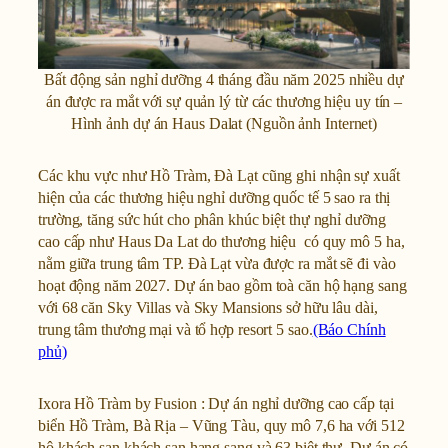
Bất động sản nghỉ dưỡng 4 tháng đầu năm 2025 nhiều dự
án được ra mắt với sự quản lý từ các thương hiệu uy tín –
Hình ảnh dự án Haus Dalat (Nguồn ảnh Internet)
Các khu vực như Hồ Tràm, Đà Lạt cũng ghi nhận sự xuất
hiện của các thương hiệu nghỉ dưỡng quốc tế 5 sao ra thị
trường, tăng sức hút cho phân khúc biệt thự nghỉ dưỡng
cao cấp như Haus Da Lat do thương hiệu có quy mô 5 ha,
nằm giữa trung tâm TP. Đà Lạt vừa được ra mắt sẽ đi vào
hoạt động năm 2027. Dự án bao gồm toà căn hộ hạng sang
với 68 căn Sky Villas và Sky Mansions sở hữu lâu dài,
trung tâm thương mại và tổ hợp resort 5 sao.
(Báo Chính
phủ)
Ixora Hồ Tràm by Fusion : Dự án nghỉ dưỡng cao cấp tại
biển Hồ Tràm, Bà Rịa – Vũng Tàu, quy mô 7,6 ha với 512
hộ khách sạn khách sạn hạng sang và 63 biệt thự. Dự án có