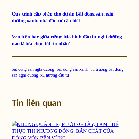
Quy trình cấp phép cho dự án Bất động sản nghỉ
dưỡng xanh, nhà đầu tư cần biết
Ven biển hay giữa rừng: Mô hình đầu tư nghỉ dưỡng
nào là lựa chọn tối ưu nhất?
bat dong san nghi duong
bat dong san xanh
thi truong bat dong
san nghi duong
xu hướng đầu tư
Tin liên quan