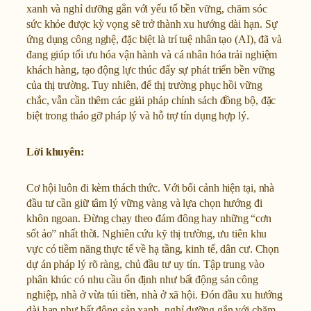
xanh và nghỉ dưỡng gắn với yếu tố bền vững, chăm sóc
sức khỏe được kỳ vọng sẽ trở thành xu hướng dài hạn. Sự
ứng dụng công nghệ, đặc biệt là trí tuệ nhân tạo (AI), đã và
đang giúp tối ưu hóa vận hành và cá nhân hóa trải nghiệm
khách hàng, tạo động lực thúc đẩy sự phát triển bền vững
của thị trường. Tuy nhiên, để thị trường phục hồi vững
chắc, vẫn cần thêm các giải pháp chính sách đồng bộ, đặc
biệt trong tháo gỡ pháp lý và hỗ trợ tín dụng hợp lý.
Lời khuyên:
Cơ hội luôn đi kèm thách thức. Với bối cảnh hiện tại, nhà
đầu tư cần giữ tâm lý vững vàng và lựa chọn hướng đi
khôn ngoan. Đừng chạy theo đám đông hay những “cơn
sốt ảo” nhất thời. Nghiên cứu kỹ thị trường, ưu tiên khu
vực có tiềm năng thực tế về hạ tầng, kinh tế, dân cư. Chọn
dự án pháp lý rõ ràng, chủ đầu tư uy tín. Tập trung vào
phân khúc có nhu cầu ổn định như bất động sản công
nghiệp, nhà ở vừa túi tiền, nhà ở xã hội. Đón đầu xu hướng
dài hạn như bất động sản xanh, nghỉ dưỡng gắn với chăm