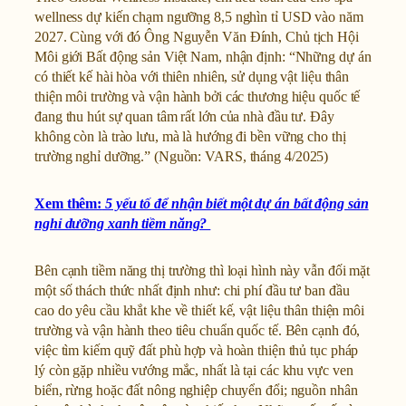
wellness dự kiến chạm ngưỡng 8,5 nghìn tỉ USD vào năm
2027. Cùng với đó Ông Nguyễn Văn Đính, Chủ tịch Hội
Môi giới Bất động sản Việt Nam, nhận định: “Những dự án
có thiết kế hài hòa với thiên nhiên, sử dụng vật liệu thân
thiện môi trường và vận hành bởi các thương hiệu quốc tế
đang thu hút sự quan tâm rất lớn của nhà đầu tư. Đây
không còn là trào lưu, mà là hướng đi bền vững cho thị
trường nghỉ dưỡng.” (Nguồn: VARS, tháng 4/2025)
Xem thêm:
5 yếu tố để nhận biết một dự án bất động sản
nghỉ dưỡng xanh tiềm năng?
Bên cạnh tiềm năng thị trường thì loại hình này vẫn đối mặt
một số thách thức nhất định như: chi phí đầu tư ban đầu
cao do yêu cầu khắt khe về thiết kế, vật liệu thân thiện môi
trường và vận hành theo tiêu chuẩn quốc tế. Bên cạnh đó,
việc tìm kiếm quỹ đất phù hợp và hoàn thiện thủ tục pháp
lý còn gặp nhiều vướng mắc, nhất là tại các khu vực ven
biển, rừng hoặc đất nông nghiệp chuyển đổi; nguồn nhân