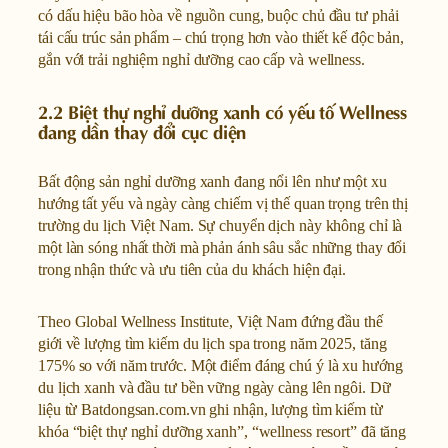
có dấu hiệu bão hòa về nguồn cung, buộc chủ đầu tư phải
tái cấu trúc sản phẩm – chú trọng hơn vào thiết kế độc bản,
gắn với trải nghiệm nghỉ dưỡng cao cấp và wellness.
2.2 Biệt thự nghỉ dưỡng xanh có yếu tố Wellness
đang dần thay đổi cục diện
Bất động sản nghỉ dưỡng xanh đang nổi lên như một xu
hướng tất yếu và ngày càng chiếm vị thế quan trọng trên thị
trường du lịch Việt Nam. Sự chuyển dịch này không chỉ là
một làn sóng nhất thời mà phản ánh sâu sắc những thay đổi
trong nhận thức và ưu tiên của du khách hiện đại.
Theo Global Wellness Institute, Việt Nam đứng đầu thế
giới về lượng tìm kiếm du lịch spa trong năm 2025, tăng
175% so với năm trước. Một điểm đáng chú ý là xu hướng
du lịch xanh và đầu tư bền vững ngày càng lên ngôi. Dữ
liệu từ Batdongsan.com.vn ghi nhận, lượng tìm kiếm từ
khóa “biệt thự nghỉ dưỡng xanh”, “wellness resort” đã tăng