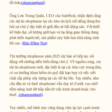
tốt hơn
.(phanrangland)
Ông Lưu Trung Quân, CEO của SaleReal, nhận định rằng
các dự án shophouse tại các khu du lịch nổi tiếng đang thu
hút sự chú ý đặc biệt từ giới đầu tư bất động sản. Với thiết
kế hiện đại, số lượng giới hạn và hạ tầng giao thông đang
phát triển mạnh mẽ, sản phẩm này hứa hẹn khả năng sinh
lời cao.
(Báo Đồng Nai)
Thị trường shophouse năm 2025 dự báo sẽ tiếp tục sôi
động với những diễn biến đáng chú ý. Về nguồn cung, các
dự án shophouse mới, đặc biệt là tại các khu vực trung tâm,
có xu hướng khan hiếm do quỹ đất hạn hẹp và việc siết
chặt cấp phép xây dựng tại các đô thị lớn. Tuy nhiên, nhu
cầu đầu tư và thuê shophouse vẫn duy trì ở mức cao nhờ
tiềm năng sinh lời hấp dẫn từ việc kinh doanh hoặc cho
thuê.
.(phanrangland)
Tuy nhiên, mô hình này cũng đang chịu áp lực cạnh tranh