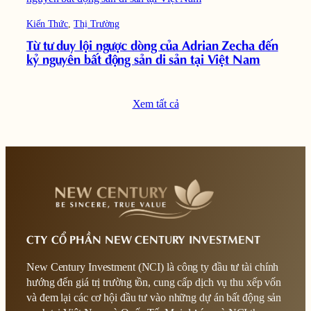
Kiến Thức
, 
Thị Trường
Từ tư duy lội ngược dòng của Adrian Zecha đến
kỷ nguyên bất động sản di sản tại Việt Nam
Xem tất cả
CTY CỔ PHẦN NEW CENTURY INVESTMENT
New Century Investment (NCI) là công ty đầu tư tài chính
hướng đến giá trị trường tồn, cung cấp dịch vụ thu xếp vốn
và đem lại các cơ hội đầu tư vào những dự án bất động sản