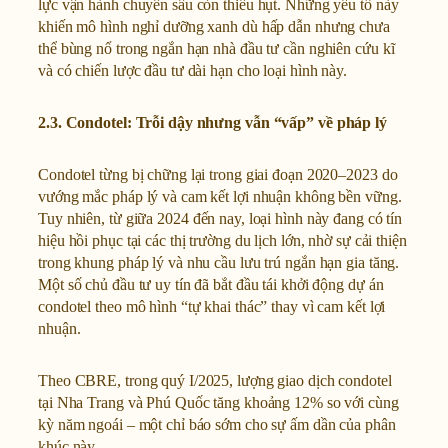
lực vận hành chuyên sâu còn thiếu hụt. Những yếu tố này
khiến mô hình nghỉ dưỡng xanh dù hấp dẫn nhưng chưa
thể bùng nổ trong ngắn hạn nhà đầu tư cần nghiên cứu kĩ
và có chiến lược đầu tư dài hạn cho loại hình này.
2.3. Condotel: Trỗi dậy nhưng vẫn “vấp” về pháp lý
Condotel từng bị chững lại trong giai đoạn 2020–2023 do
vướng mắc pháp lý và cam kết lợi nhuận không bền vững.
Tuy nhiên, từ giữa 2024 đến nay, loại hình này đang có tín
hiệu hồi phục tại các thị trường du lịch lớn, nhờ sự cải thiện
trong khung pháp lý và nhu cầu lưu trú ngắn hạn gia tăng.
Một số chủ đầu tư uy tín đã bắt đầu tái khởi động dự án
condotel theo mô hình “tự khai thác” thay vì cam kết lợi
nhuận.
Theo CBRE, trong quý I/2025, lượng giao dịch condotel
tại Nha Trang và Phú Quốc tăng khoảng 12% so với cùng
kỳ năm ngoái – một chỉ báo sớm cho sự ấm dần của phân
khúc này.