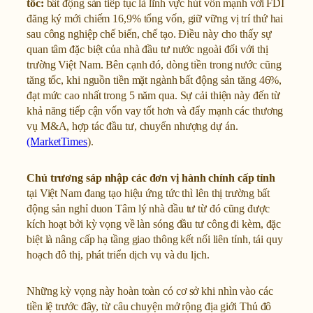
tốc:
bất động sản tiếp tục là lĩnh vực hút vốn mạnh với FDI
đăng ký mới chiếm 16,9% tổng vốn, giữ vững vị trí thứ hai
sau công nghiệp chế biến, chế tạo. Điều này cho thấy sự
quan tâm đặc biệt của nhà đầu tư nước ngoài đối với thị
trường Việt Nam. Bên cạnh đó, dòng tiền trong nước cũng
tăng tốc, khi nguồn tiền mặt ngành bất động sản tăng 46%,
đạt mức cao nhất trong 5 năm qua. Sự cải thiện này đến từ
khả năng tiếp cận vốn vay tốt hơn và đẩy mạnh các thương
vụ M&A, hợp tác đầu tư, chuyển nhượng dự án.
(MarketTimes
).
Chủ trương sáp nhập các đơn vị hành chính cấp tỉnh
tại Việt Nam đang tạo hiệu ứng tức thì lên thị trường bất
động sản nghỉ duon Tâm lý nhà đầu tư từ đó cũng được
kích hoạt bởi kỳ vọng về làn sóng đầu tư công đi kèm, đặc
biệt là nâng cấp hạ tầng giao thông kết nối liên tỉnh, tái quy
hoạch đô thị, phát triển dịch vụ và du lịch.
Những kỳ vọng này hoàn toàn có cơ sở khi nhìn vào các
tiền lệ trước đây, từ câu chuyện mở rộng địa giới Thủ đô