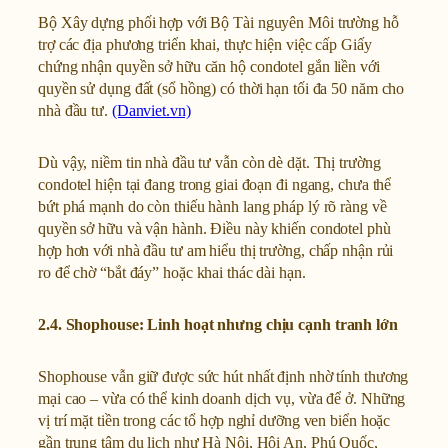
Bộ Xây dựng phối hợp với Bộ Tài nguyên Môi trường hỗ
trợ các địa phương triển khai, thực hiện việc cấp Giấy
chứng nhận quyền sở hữu căn hộ condotel gắn liền với
quyền sử dụng đất (sổ hồng) có thời hạn tối đa 50 năm cho
nhà đầu tư.
(Danviet.vn)
Dù vậy, niềm tin nhà đầu tư vẫn còn dè dặt. Thị trường
condotel hiện tại đang trong giai đoạn đi ngang, chưa thể
bứt phá mạnh do còn thiếu hành lang pháp lý rõ ràng về
quyền sở hữu và vận hành. Điều này khiến condotel phù
hợp hơn với nhà đầu tư am hiểu thị trường, chấp nhận rủi
ro để chờ “bắt đáy” hoặc khai thác dài hạn.
2.4. Shophouse: Linh hoạt nhưng chịu cạnh tranh lớn
Shophouse vẫn giữ được sức hút nhất định nhờ tính thương
mại cao – vừa có thể kinh doanh dịch vụ, vừa để ở. Những
vị trí mặt tiền trong các tổ hợp nghỉ dưỡng ven biển hoặc
gần trung tâm du lịch như Hà Nội, Hội An, Phú Quốc,