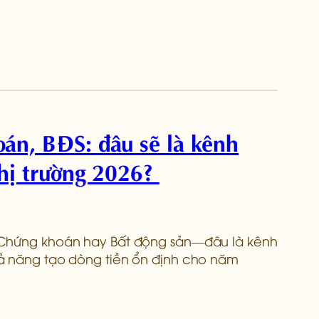
án, BĐS: đâu sẽ là kênh
thị trường 2026?
 Chứng khoán hay Bất động sản—đâu là kênh
ả năng tạo dòng tiền ổn định cho năm