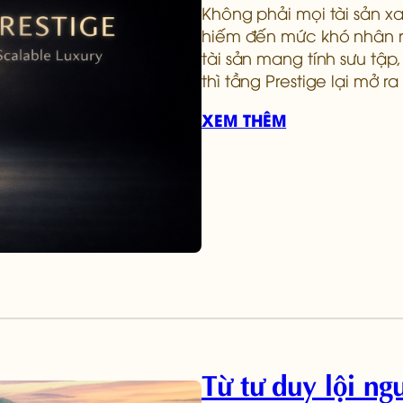
Không phải mọi tài sản x
hiếm đến mức khó nhân r
tài sản mang tính sưu tậ
thì tầng Prestige lại mở r
XEM THÊM
Từ tư duy lội n