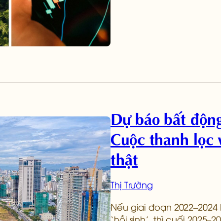
Dự báo bất động
Cuộc thanh lọc v
thật
Thị Trường
Nếu giai đoạn 2022–2024 
‘hồi sinh’, thì cuối 2025–