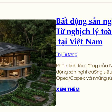
Bất động sản ng
Từ nghịch lý to
tại Việt Nam
Thị Trường
Phân tích tác động của N
động sản nghỉ dưỡng siêu
Opex/Capex và những rủi 
XEM THÊM