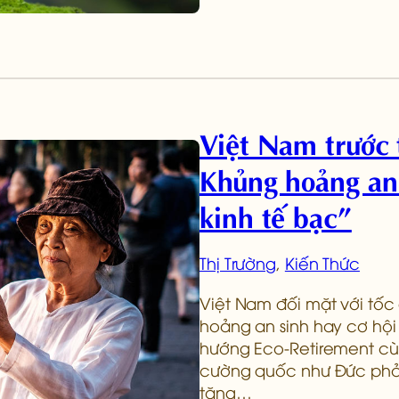
Việt Nam trước 
Khủng hoảng an 
kinh tế bạc”
Thị Trường
, 
Kiến Thức
Việt Nam đối mặt với tốc 
hoảng an sinh hay cơ hộ
hướng Eco-Retirement cù
cường quốc như Đức phải 
tăng…