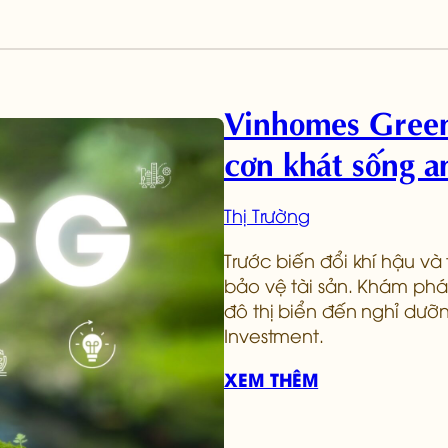
Vinhomes Green 
cơn khát sống an
Thị Trường
Trước biến đổi khí hậu và 
bảo vệ tài sản. Khám phá
đô thị biển đến nghỉ dưỡ
Investment.
XEM THÊM