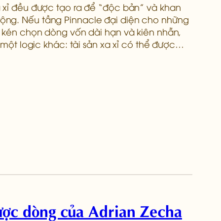
a xỉ đều được tạo ra để “độc bản” và khan
ộng. Nếu tầng Pinnacle đại diện cho những
p, kén chọn dòng vốn dài hạn và kiên nhẫn,
a một logic khác: tài sản xa xỉ có thể được…
gược dòng của Adrian Zecha