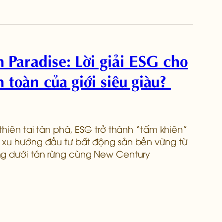
Paradise: Lời giải ESG cho
 toàn của giới siêu giàu?
thiên tai tàn phá, ESG trở thành “tấm khiên”
 xu hướng đầu tư bất động sản bền vững từ
ng dưới tán rừng cùng New Century