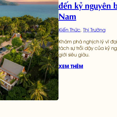
đến kỷ nguyên bấ
Nam
Kiến Thức
, 
Thị Trường
Khám phá nghịch lý vĩ đ
tách sự trỗi dậy của kỷ n
giới siêu giàu.
XEM THÊM