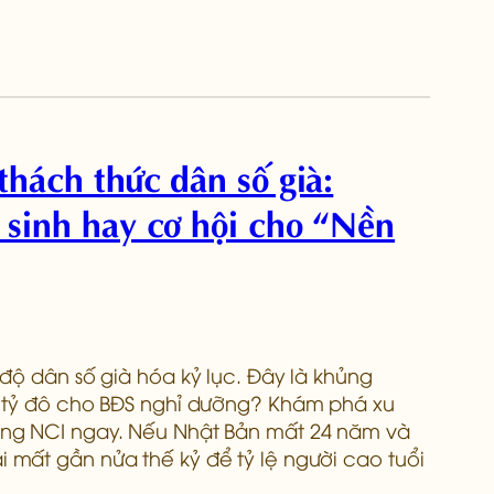
thách thức dân số già:
sinh hay cơ hội cho “Nền
độ dân số già hóa kỷ lục. Đây là khủng
i tỷ đô cho BĐS nghỉ dưỡng? Khám phá xu
ng NCI ngay. Nếu Nhật Bản mất 24 năm và
mất gần nửa thế kỷ để tỷ lệ người cao tuổi